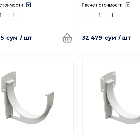
а:
Номер тел
 стоимости
Расчет стоимости
Отмена
Да, удалить
орму Вы соглашаетесь с политикой конфиденциальности и обр
45
сум
/ шт
32 479
сум
/ шт
Запол
ных данных
полит
обраб
Отправить заявку