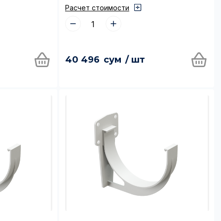
ефона:
Расчет стоимости
аботкой
40 496
сум
/ шт
няя форму Вы соглашаетесь с
икой конфиденциальности и
откой персональных данных
Отправить заявку