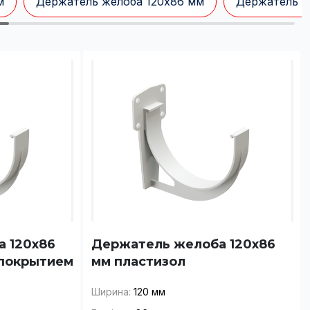
м
Держатель желоба 120х86 мм
Держатель ж
 120x86
Держатель желоба 120x86
 покрытием
мм пластизол
Ширина:
120 мм