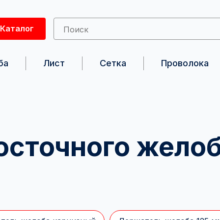
Каталог
ба
Лист
Сетка
Проволока
осточного жело