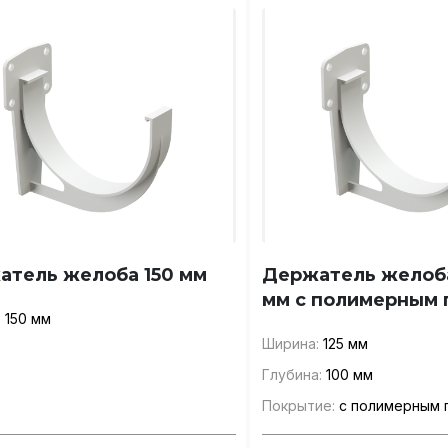
 звонок
Оформ
атель желоба 150 мм
Держатель желоба
мм с полимерным
:
150 мм
Ширина:
125 мм
ФИО
Глубина:
100 мм
Покрытие:
с полимерным 
точно хотите удалить товар из корз